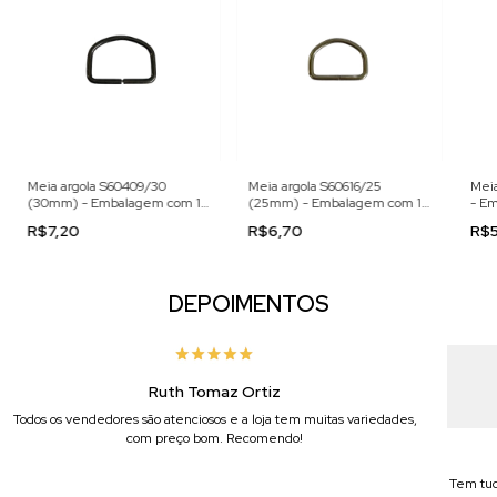
Meia argola S60409/30
Meia argola S60616/25
Meia
(30mm) - Embalagem com 10
(25mm) - Embalagem com 10
- Em
Peças
Peças
R$7,20
R$6,70
R$
DEPOIMENTOS
Ruth Tomaz Ortiz
Todos os vendedores são atenciosos e a loja tem muitas variedades,
com preço bom. Recomendo!
Tem tud