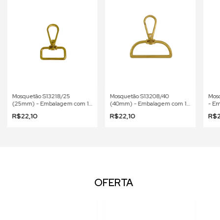
Mosquetão S13218/25
Mosquetão S13208/40
Mosq
(25mm) - Embalagem com 10
(40mm) - Embalagem com 10
- Em
peças
peças
R$22,10
R$22,10
R$2
OFERTA