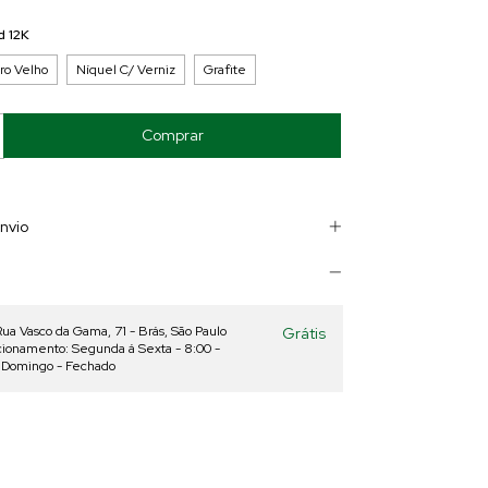
d 12K
ro Velho
Níquel C/ Verniz
Grafite
nvio
Rua Vasco da Gama, 71 - Brás, São Paulo
Grátis
cionamento: Segunda á Sexta - 8:00 -
e Domingo - Fechado