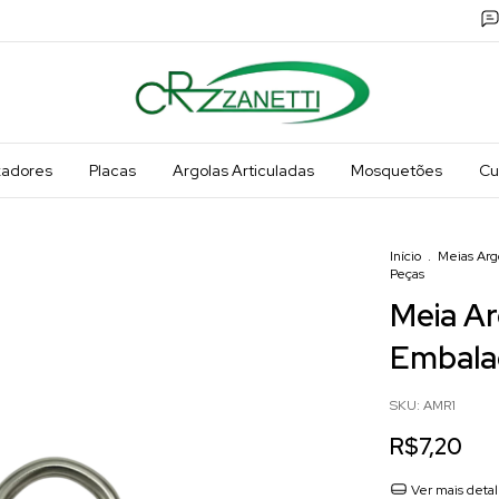
xadores
Placas
Argolas Articuladas
Mosquetões
Cu
Início
.
Meias Arg
Peças
Meia A
Embala
SKU:
AMR1
R$7,20
Ver mais deta