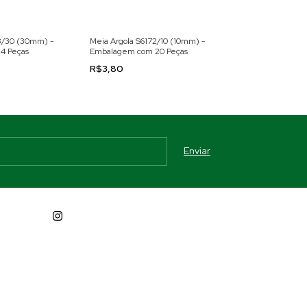
8/30 (30mm) -
Meia Argola S6172/10 (10mm) -
Kit Mosquetão/ M
4 Peças
Embalagem com 20 Peças
Regulador 15mm
com 1 Kit
R$3,80
R$9,29