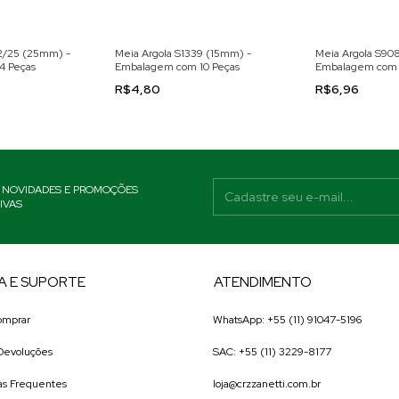
62/25 (25mm) -
Meia Argola S1339 (15mm) -
Meia Argola S90
4 Peças
Embalagem com 10 Peças
Embalagem com 
R$4,80
R$6,96
 NOVIDADES E PROMOÇÕES
IVAS
A E SUPORTE
ATENDIMENTO
omprar
WhatsApp: +55 (11) 91047-5196
 Devoluções
SAC: +55 (11) 3229-8177
as Frequentes
loja@crzzanetti.com.br