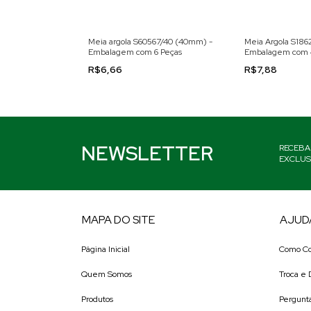
43/13 (13mm) -
Meia argola S60567/40 (40mm) -
Meia Argola S18
0 Peças
Embalagem com 6 Peças
Embalagem com 
R$6,66
R$7,88
NEWSLETTER
RECEBA
EXCLUS
MAPA DO SITE
AJUD
Página Inicial
Como C
Quem Somos
Troca e
Produtos
Pergunt