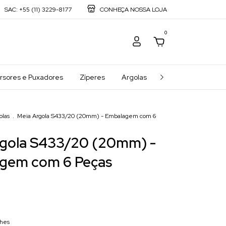
SAC: +55 (11) 3229-8177
CONHEÇA NOSSA LOJA
0
rsores e Puxadores
Zíperes
Argolas
Meias Argolas
olas
.
Meia Argola S433/20 (20mm) - Embalagem com 6
rgola S433/20 (20mm) -
gem com 6 Peças
lhes