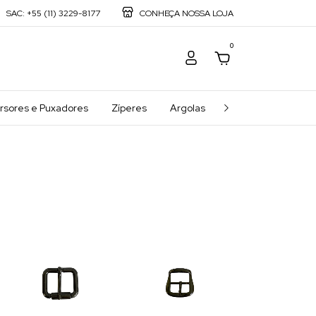
SAC: +55 (11) 3229-8177
CONHEÇA NOSSA LOJA
0
rsores e Puxadores
Zíperes
Argolas
Meias Argolas