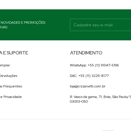
 NOVIDADES E PROMOÇÕES
IVAS
A E SUPORTE
ATENDIMENTO
omprar
WhatsApp: +55 (11) 91047-5196
 Devoluções
SAC: +55 (11) 3229-8177
as Frequentes
loja@crzzanetti.com.br
 de Privacidade
R: Vasco da gama, 71, Brás, São Paulo/
03003-050