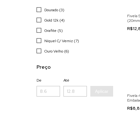
Dourado (3)
Fivela 
Gold 12k (4)
(20mm)
com 4 
R$12,
Grafite (5)
Níquel C/ Verniz (7)
Ouro Velho (6)
Preço
De
Até
Aplicar
Fivela 
Embala
Peças
R$8,