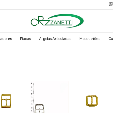
xadores
Placas
Argolas Articuladas
Mosquetões
Cu