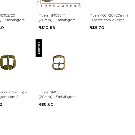
S10102/20
Fivela NM0331F
Fivela 4061/20 (20mm)
 - Embalagem
(20mm) - Embalagem
- Pacote com 2 Peças
Peças
com 4 peças
80
R$10,88
R$9,70
Esgotado
4061/17 (17mm) -
Fivela NM0333F
gem com 2
(20mm) - Embalagem
com 4 peças
82
R$8,60