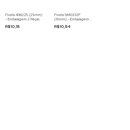
Fivela 4061/25 (25mm)
Fivela NM0332F
- Embalagem 2 Peças
(15mm) - Embalagem
com 4 peças
R$10,18
R$10,84