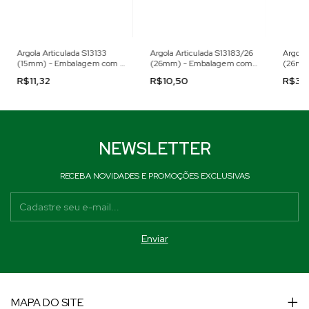
Argola Articulada S13133
Argola Articulada S13183/26
Argola 
(15mm) - Embalagem com 4
(26mm) - Embalagem com
(26mm
peças
2 Peças
Peça
R$11,32
R$10,50
R$3,
NEWSLETTER
RECEBA NOVIDADES E PROMOÇÕES EXCLUSIVAS
MAPA DO SITE