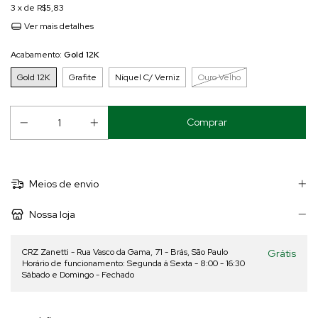
3
x de
R$5,83
Ver mais detalhes
Acabamento:
Gold 12K
Gold 12K
Grafite
Níquel C/ Verniz
Ouro Velho
Meios de envio
Nossa loja
CRZ Zanetti - Rua Vasco da Gama, 71 - Brás, São Paulo
Grátis
Horário de funcionamento: Segunda á Sexta - 8:00 - 16:30
Sábado e Domingo - Fechado