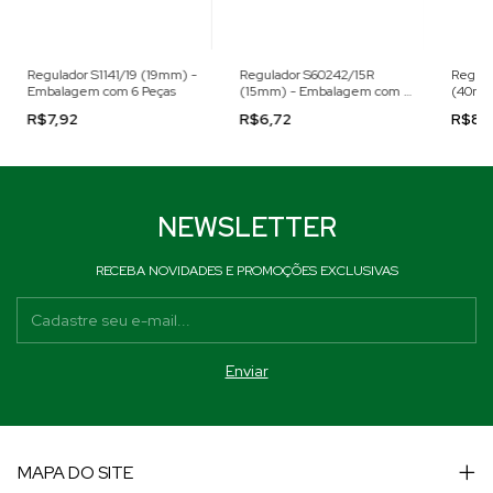
Regulador S1141/19 (19mm) -
Regulador S60242/15R
Regula
Embalagem com 6 Peças
(15mm) - Embalagem com 6
(40mm
Peças
4 Peça
R$7,92
R$6,72
R$8,
NEWSLETTER
RECEBA NOVIDADES E PROMOÇÕES EXCLUSIVAS
MAPA DO SITE